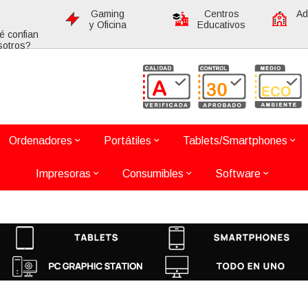
Gaming
Centros
Ad
y Oficina
Educativos
é confian
sotros?
Ordenadores
Portátiles
Tablets/Smartphones
Impresoras
Consumibles
Software