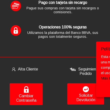
Pago con tarjeta sin recargo
Pague sus compras con tarjeta sin recargos o
comisiones.
Operaciones 100% seguras
Utilizamos la plataforma del Banco BBVA, sus
pagos son totalmente seguros.
Polí
Esta 
una m
compr
Alta Cliente
Seguimiento
el u
Pedido
Más 
Solicitar
Cambiar
Devolución
Contraseña