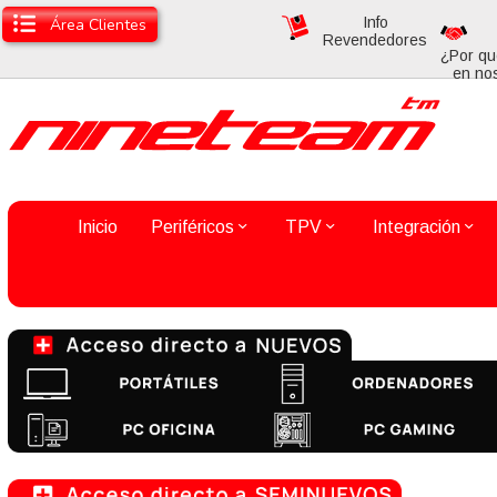
Info
Área Clientes
Revendedores
¿Por qu
en no
Inicio
Periféricos
TPV
Integración