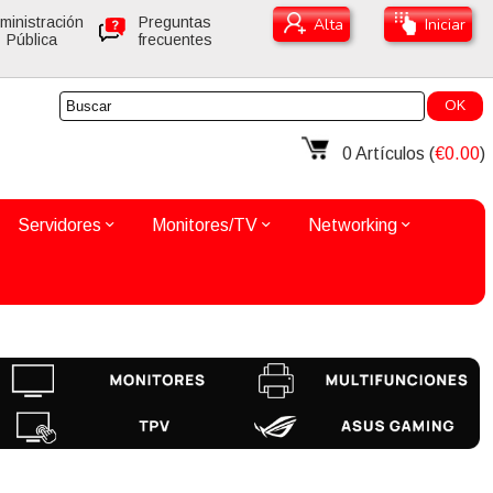
ministración
Preguntas
Alta
Iniciar
Pública
frecuentes
OK
0
Artículos (
€0.00
)
Servidores
Monitores/TV
Networking